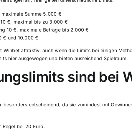
€, maximale Summe 5.000 €
 10 €, maximal bis zu 3.000 €
lung 10 €, maximale Beträge bis 2.000 €
0 € und 10.000 €
t Winbet attraktiv, auch wenn die Limits bei einigen Meth
mits hier ausgewogen und bieten ausreichend Spielraum.
gslimits sind bei W
r besonders entscheidend, da sie zumindest mit Gewinnen 
r Regel bei 20 Euro.