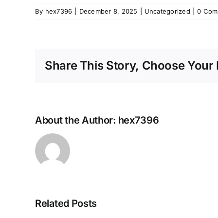
By
hex7396
|
December 8, 2025
|
Uncategorized
|
0 Com
Share This Story, Choose Your 
About the Author:
hex7396
Related Posts
Navigating