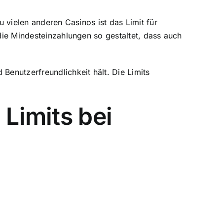
u vielen anderen Casinos ist das Limit für
 die Mindesteinzahlungen so gestaltet, dass auch
Benutzerfreundlichkeit hält. Die Limits
 Limits bei