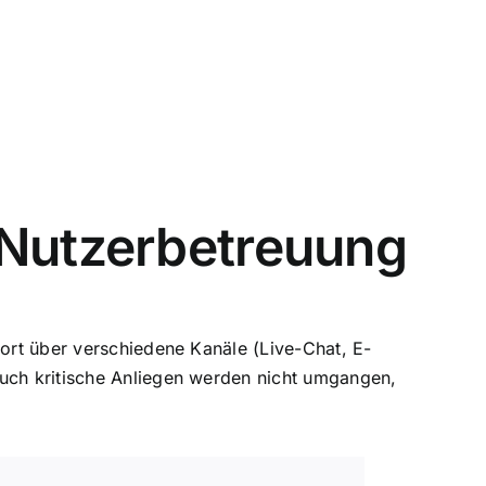
 Nutzerbetreuung
port über verschiedene Kanäle (Live-Chat, E-
auch kritische Anliegen werden nicht umgangen,