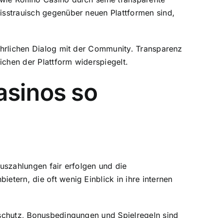
misstrauisch gegenüber neuen Plattformen sind,
 ehrlichen Dialog mit der Community. Transparenz
eichen der Plattform widerspiegelt.
asinos so
Auszahlungen fair erfolgen und die
etern, die oft wenig Einblick in ihre internen
enschutz, Bonusbedingungen und Spielregeln sind