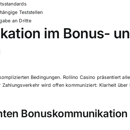
itsstandards
hängige Teststellen
abe an Dritte
kation im Bonus- u
h
 komplizierten Bedingungen. Rollino Casino präsentiert a
r Zahlungsverkehr wird offen kommuniziert: Klarheit über
enten Bonuskommunikation b