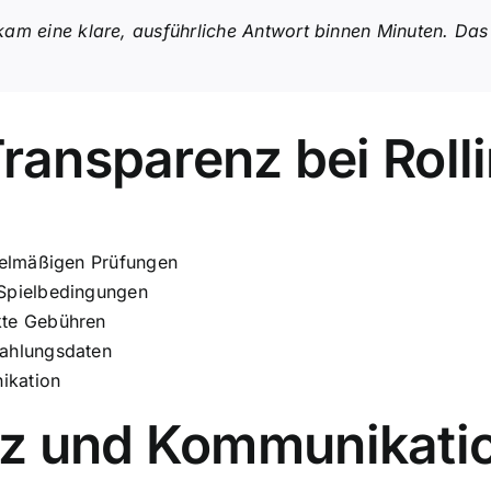
am eine klare, ausführliche Antwort binnen Minuten. Das g
Transparenz bei Roll
egelmäßigen Prüfungen
 Spielbedingungen
kte Gebühren
Zahlungsdaten
ikation
z und Kommunikation