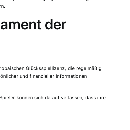
rn.
dament der
uropäischen Glücksspiellizenz, die regelmäßig
önlicher und finanzieller Informationen
pieler können sich darauf verlassen, dass ihre