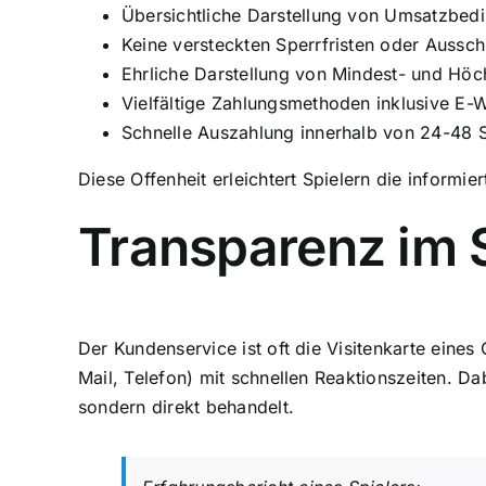
Übersichtliche Darstellung von Umsatzbed
Keine versteckten Sperrfristen oder Aussch
Ehrliche Darstellung von Mindest- und Hö
Vielfältige Zahlungsmethoden inklusive E-
Schnelle Auszahlung innerhalb von 24-48 
Diese Offenheit erleichtert Spielern die informie
Transparenz im 
Der Kundenservice ist oft die Visitenkarte eine
Mail, Telefon) mit schnellen Reaktionszeiten. 
sondern direkt behandelt.