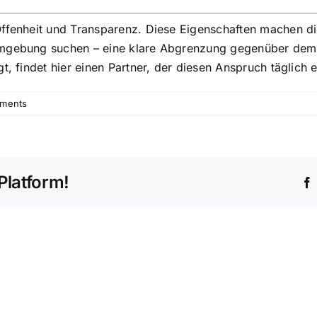
ffenheit und Transparenz. Diese Eigenschaften machen die 
umgebung suchen – eine klare Abgrenzung gegenüber dem 
, findet hier einen Partner, der diesen Anspruch täglich er
ments
Platform!