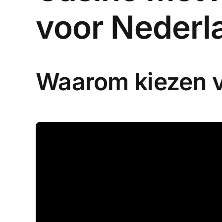
voor Nederl
Waarom kiezen vo