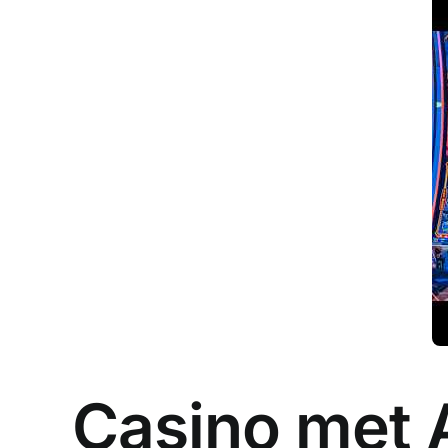
Casino met A