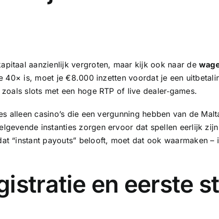
apitaal aanzienlijk vergroten, maar kijk ook naar de
wage
ste 40× is, moet je €8.000 inzetten voordat je een uitbeta
, zoals slots met een hoge RTP of live dealer‑games.
 Kies alleen casino’s die een vergunning hebben van de Ma
lgevende instanties zorgen ervoor dat spellen eerlijk zij
dat “instant payouts” belooft, moet dat ook waarmaken – id
stratie en eerste st