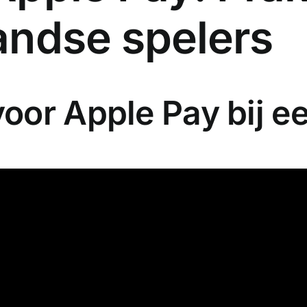
andse spelers
or Apple Pay bij ee