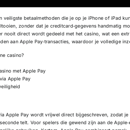
 veiligste betaalmethoden die je op je iPhone of iPad ku
 voltooien, zonder dat je creditcard‑gegevens handmatig 
r nooit direct wordt gedeeld met het casino, wat een ext
en aan Apple Pay‑transacties, waardoor je volledige inzet
ine casino?
 casino met Apple Pay
 via Apple Pay
eiligheid
ia Apple Pay wordt vrijwel direct bijgeschreven, zodat je 
 seconde telt. Voor spelers die gewend zijn aan de Appl