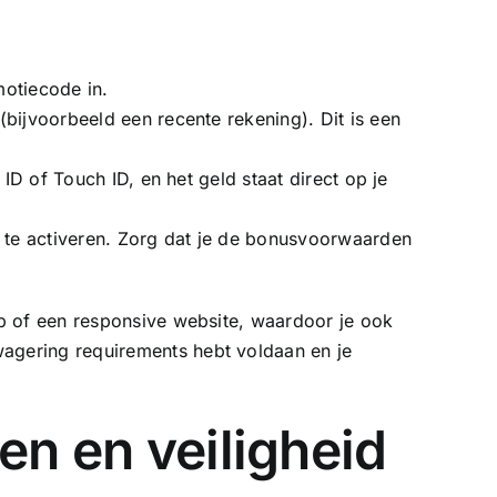
motiecode in.
bijvoorbeeld een recente rekening). Dit is een
ID of Touch ID, en het geld staat direct op je
 te activeren. Zorg dat je de bonusvoorwaarden
pp of een responsive website, waardoor je ook
agering requirements hebt voldaan en je
en en veiligheid