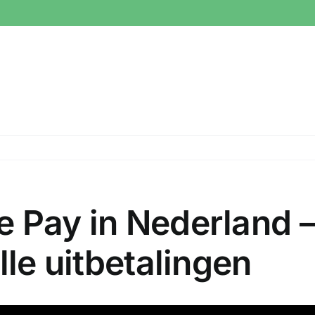
e Pay in Nederland –
lle uitbetalingen