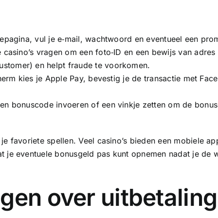
iepagina, vul je e‑mail, wachtwoord en eventueel een pro
 casino’s vragen om een foto‑ID en een bewijs van adres (
stomer) en helpt fraude te voorkomen.
erm kies je Apple Pay, bevestig je de transactie met Face 
een bonuscode invoeren of een vinkje zetten om de bonus
je favoriete spellen. Veel casino’s bieden een mobiele a
t je eventuele bonusgeld pas kunt opnemen nadat je de w
gen over uitbetaling