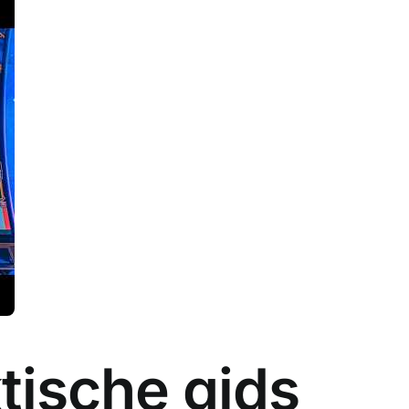
tische gids