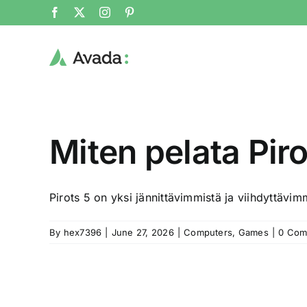
Skip
Facebook
X
Instagram
Pinterest
to
content
Miten pelata Piro
Pirots 5 on yksi jännittävimmistä ja viihdyttävimm
By
hex7396
|
June 27, 2026
|
Computers, Games
|
0 Com