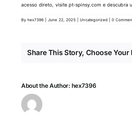
acesso direto, visite
pt-spinsy.com
e descubra u
By
hex7396
|
June 22, 2025
|
Uncategorized
|
0 Commen
Share This Story, Choose Your 
About the Author:
hex7396