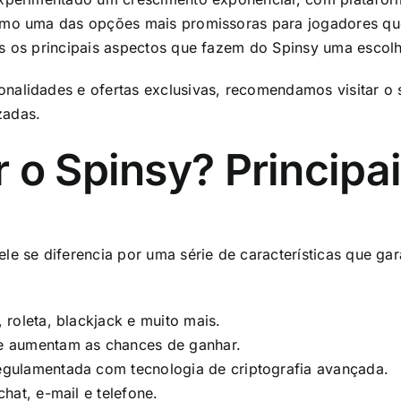
 como uma das opções mais promissoras para jogadores q
s os principais aspectos que fazem do Spinsy uma escolha
nalidades e ofertas exclusivas, recomendamos visitar o s
zadas.
 o Spinsy? Principa
le se diferencia por uma série de características que ga
 roleta, blackjack e muito mais.
e aumentam as chances de ganhar.
egulamentada com tecnologia de criptografia avançada.
hat, e-mail e telefone.