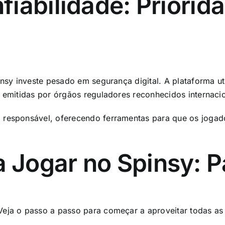
fiabilidade: Priori
insy investe pesado em segurança digital. A plataforma ut
s emitidas por órgãos reguladores reconhecidos internaci
o responsável, oferecendo ferramentas para que os jogad
Jogar no Spinsy: P
Veja o passo a passo para começar a aproveitar todas as