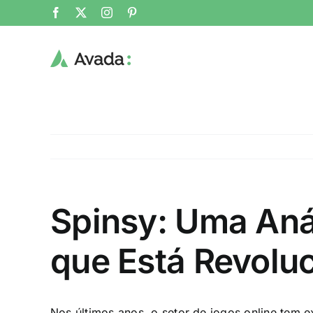
Skip
Facebook
X
Instagram
Pinterest
to
content
Spinsy: Uma Aná
que Está Revolu
Nos últimos anos, o setor de jogos online tem