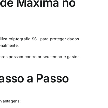
dade Máxima no
iliza criptografia SSL para proteger dados
onalmente.
ores possam controlar seu tempo e gastos,
asso a Passo
 vantagens: