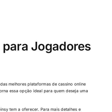
o para Jogadores
as melhores plataformas de cassino online
 torna essa opção ideal para quem deseja uma
nsy tem a oferecer. Para mais detalhes e