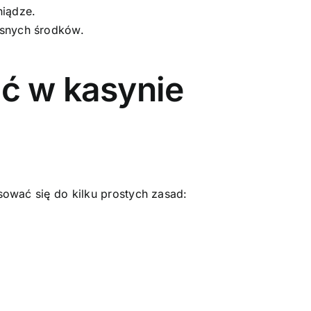
niądze.
asnych środków.
ć w kasynie
ować się do kilku prostych zasad: