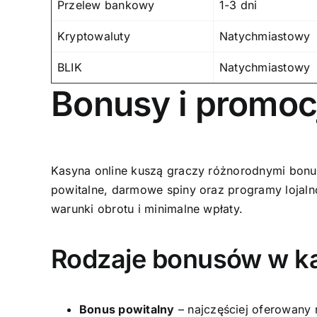
Przelew bankowy
1-3 dni
Kryptowaluty
Natychmiastowy
BLIK
Natychmiastowy
Bonusy i promocj
Kasyna online kuszą graczy różnorodnymi bonus
powitalne, darmowe spiny oraz programy lojaln
warunki obrotu i minimalne wpłaty.
Rodzaje bonusów w ka
Bonus powitalny
– najczęściej oferowany