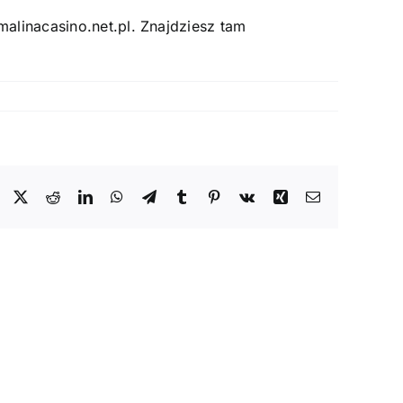
malinacasino.net.pl
. Znajdziesz tam
Facebook
X
Reddit
LinkedIn
WhatsApp
Telegram
Tumblr
Pinterest
Vk
Xing
Email