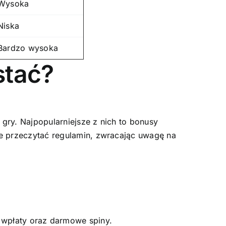
Wysoka
Niska
Bardzo wysoka
stać?
gry. Najpopularniejsze z nich to bonusy
e przeczytać regulamin, zwracając uwagę na
wpłaty oraz darmowe spiny.