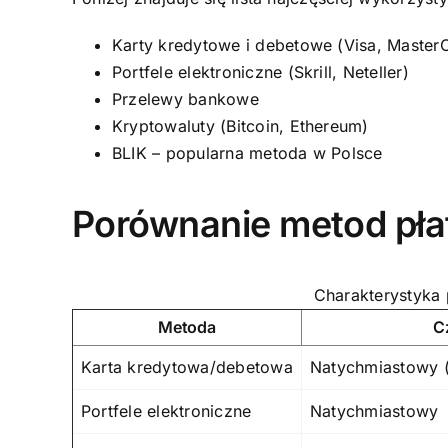
Karty kredytowe i debetowe (Visa, Master
Portfele elektroniczne (Skrill, Neteller)
Przelewy bankowe
Kryptowaluty (Bitcoin, Ethereum)
BLIK – popularna metoda w Polsce
Porównanie metod pła
Charakterystyka 
Metoda
Cz
Karta kredytowa/debetowa
Natychmiastowy (
Portfele elektroniczne
Natychmiastowy