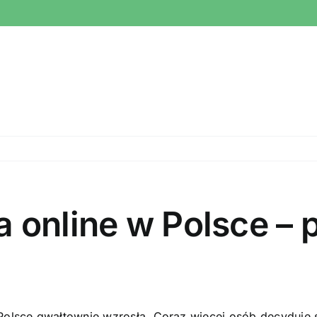
 online w Polsce – 
Polsce gwałtownie wzrosła. Coraz więcej osób decyduje s