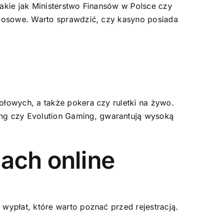
takie jak Ministerstwo Finansów w Polsce czy
i losowe. Warto sprawdzić, czy kasyno posiada
ołowych, a także pokera czy ruletki na żywo.
ng czy Evolution Gaming, gwarantują wysoką
ach online
wypłat, które warto poznać przed rejestracją.