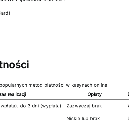
Card)
tności
popularnych metod płatności w kasynach online
as realizacji
Opłaty
wpłata), do 3 dni (wypłata)
Zazwyczaj brak
Niskie lub brak