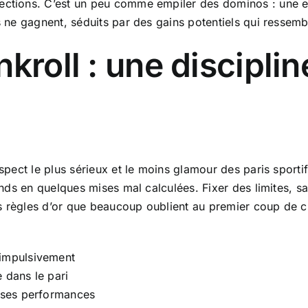
ections. C’est un peu comme empiler des dominos : une err
ls ne gagnent, séduits par des gains potentiels qui ressem
kroll : une discipli
spect le plus sérieux et le moins glamour des paris sportifs
fonds en quelques mises mal calculées. Fixer des limites, s
es règles d’or que beaucoup oublient au premier coup de 
 impulsivement
 dans le pari
r ses performances