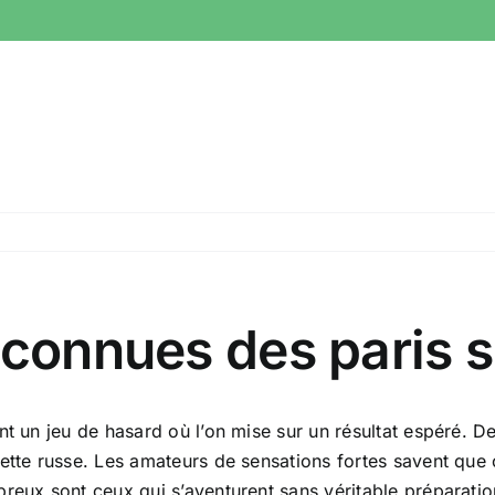
éconnues des paris sp
nt un jeu de hasard où l’on mise sur un résultat espéré. D
ette russe. Les amateurs de sensations fortes savent que 
reux sont ceux qui s’aventurent sans véritable préparation