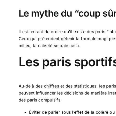
Le mythe du “coup sûr”
Il est tentant de croire qu’il existe des paris “in
Ceux qui prétendent détenir la formule magique
milieu, la naïveté se paie cash.
Les paris sportif
Au-delà des chiffres et des statistiques, les paris
peuvent influencer les décisions de manière irr
des paris compulsifs.
Éviter de parier sous l’effet de la colère o