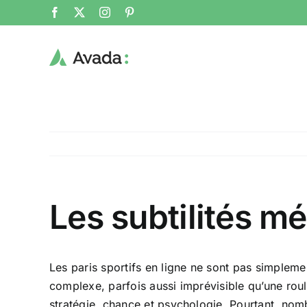
Skip
Facebook
X
Instagram
Pinterest
to
content
Les subtilités m
Les paris sportifs en ligne ne sont pas simpleme
complexe, parfois aussi imprévisible qu’une roul
stratégie, chance et psychologie. Pourtant, nomb