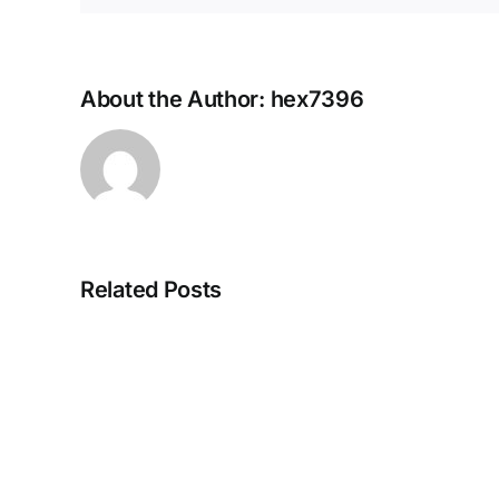
About the Author:
hex7396
Related Posts
Navigating
the
Unexpected
Turns
of
Football
Betting