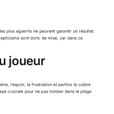
s les plus aguerris ne peuvent garantir un résultat.
cepticisme sont donc de mise, car dans ce
du joueur
ine, l’espoir, la frustration et parfois la colère
tape cruciale pour ne pas tomber dans le piège