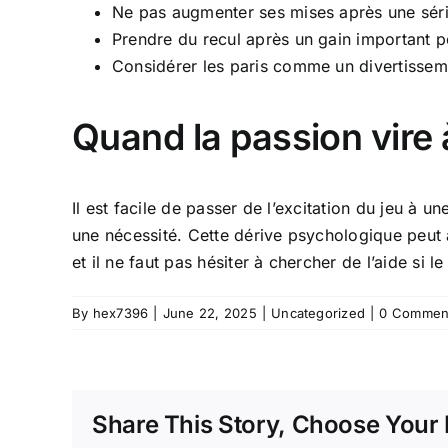
Ne pas augmenter ses mises après une séri
Prendre du recul après un gain important p
Considérer les paris comme un divertisse
Quand la passion vire 
Il est facile de passer de l’excitation du jeu à
une nécessité. Cette dérive psychologique peut 
et il ne faut pas hésiter à chercher de l’aide si l
By
hex7396
|
June 22, 2025
|
Uncategorized
|
0 Commen
Share This Story, Choose Your 