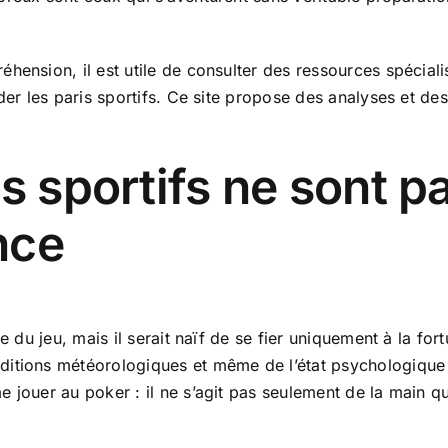
éhension, il est utile de consulter des ressources spéci
er les paris sportifs. Ce site propose des analyses et des 
is sportifs ne sont p
nce
re du jeu, mais il serait naïf de se fier uniquement à la fo
ditions météorologiques et même de l’état psychologique 
e jouer au poker : il ne s’agit pas seulement de la main 