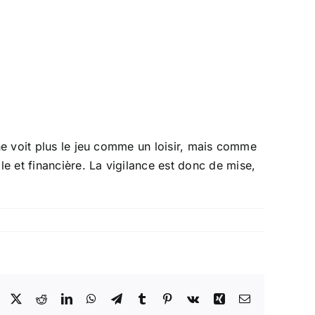
 ne voit plus le jeu comme un loisir, mais comme
e et financière. La vigilance est donc de mise,
Facebook
X
Reddit
LinkedIn
WhatsApp
Telegram
Tumblr
Pinterest
Vk
Xing
Email