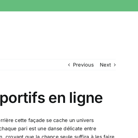
Previous
Next
ortifs en ligne
errière cette façade se cache un univers
chaque pari est une danse délicate entre
, croyant que la chance seule suffira à les faire