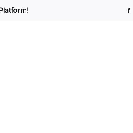
Platform!
Navig
Paym
with
Test
Canad