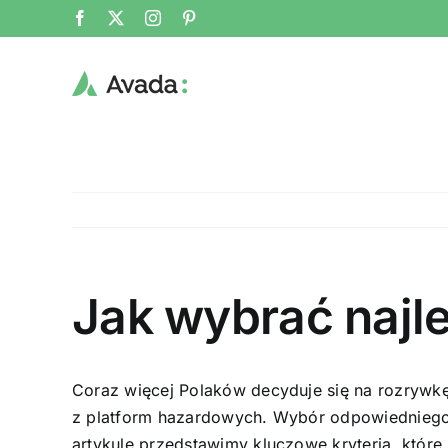
Skip
Facebook
X
Instagram
Pinterest
to
content
Jak wybrać najl
Coraz więcej Polaków decyduje się na rozrywk
z platform hazardowych. Wybór odpowiedniego 
artykule przedstawimy kluczowe kryteria, któ