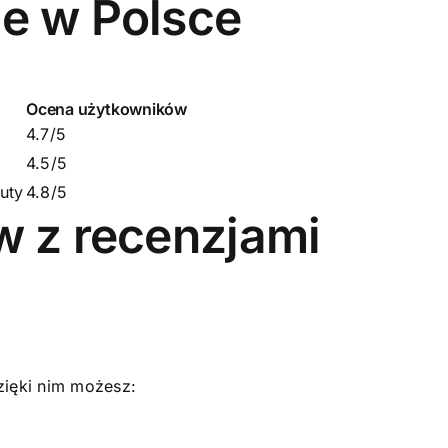
e w Polsce
Ocena użytkowników
4.7/5
4.5/5
luty
4.8/5
w z recenzjami
zięki nim możesz: