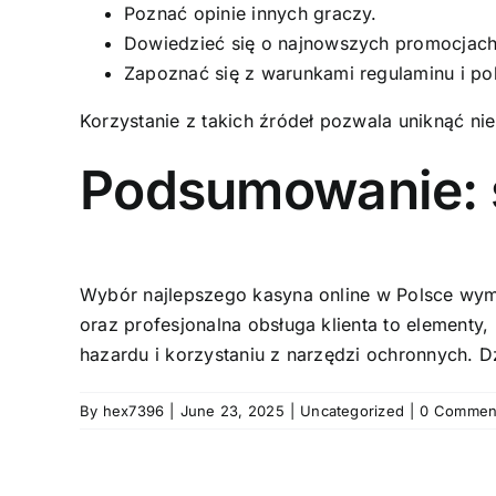
Poznać opinie innych graczy.
Dowiedzieć się o najnowszych promocjach
Zapoznać się z warunkami regulaminu i po
Korzystanie z takich źródeł pozwala uniknąć n
Podsumowanie: ś
Wybór najlepszego kasyna online w Polsce wyma
oraz profesjonalna obsługa klienta to element
hazardu i korzystaniu z narzędzi ochronnych. D
By
hex7396
|
June 23, 2025
|
Uncategorized
|
0 Commen