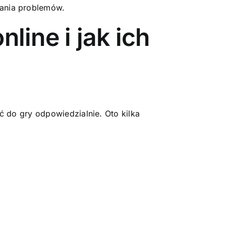
wania problemów.
ine i jak ich
ć do gry odpowiedzialnie. Oto kilka