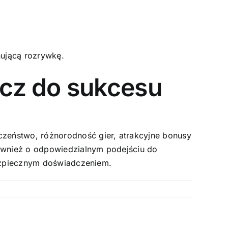
nującą rozrywkę.
cz do sukcesu
czeństwo, różnorodność gier, atrakcyjne bonusy
również o odpowiedzialnym podejściu do
 bezpiecznym doświadczeniem.