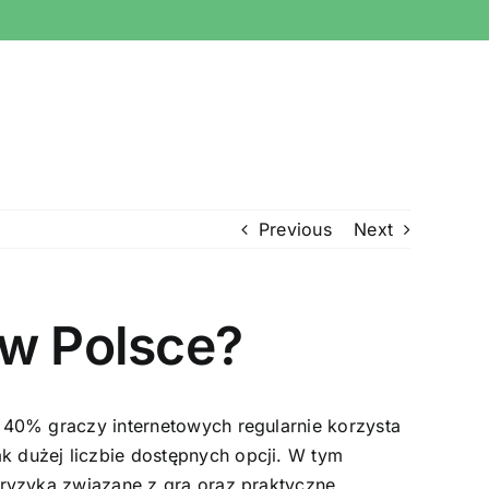
Previous
Next
 w Polsce?
40% graczy internetowych regularnie korzysta
dużej liczbie dostępnych opcji. W tym
ryzyka związane z grą oraz praktyczne