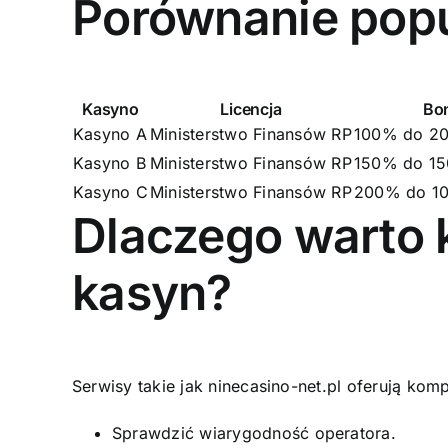
Porównanie popu
Kasyno
Licencja
Bon
Kasyno A
Ministerstwo Finansów RP
100% do 20
Kasyno B
Ministerstwo Finansów RP
150% do 15
Kasyno C
Ministerstwo Finansów RP
200% do 10
Dlaczego warto 
kasyn?
Serwisy takie jak
ninecasino-net.pl
oferują kompl
Sprawdzić wiarygodność operatora.