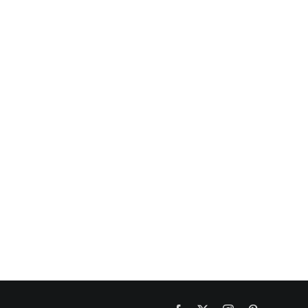
ating
ents
ian
Test
ac
Post
os
Created
isingly
less