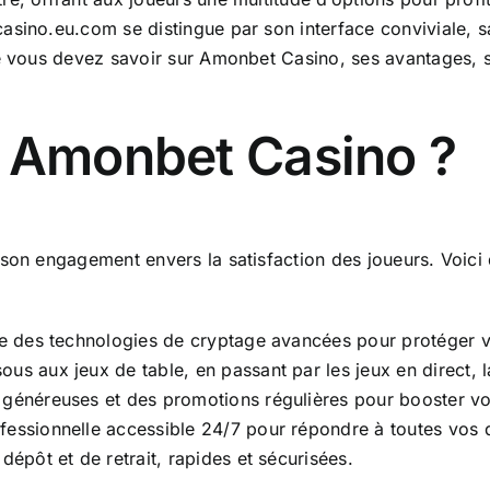
asino.eu.com
se distingue par son interface conviviale, 
que vous devez savoir sur Amonbet Casino, ses avantages,
r Amonbet Casino ?
son engagement envers la satisfaction des joueurs. Voici 
e des technologies de cryptage avancées pour protéger v
us aux jeux de table, en passant par les jeux en direct, l
généreuses et des promotions régulières pour booster vot
essionnelle accessible 24/7 pour répondre à toutes vos 
dépôt et de retrait, rapides et sécurisées.