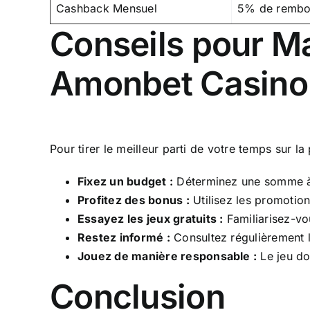
Cashback Mensuel
5% de rembou
Conseils pour Ma
Amonbet Casino
Pour tirer le meilleur parti de votre temps sur 
Fixez un budget :
Déterminez une somme à n
Profitez des bonus :
Utilisez les promotio
Essayez les jeux gratuits :
Familiarisez-vou
Restez informé :
Consultez régulièrement l
Jouez de manière responsable :
Le jeu do
Conclusion