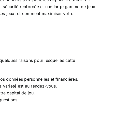
sa sécurité renforcée et une large gamme de jeux
 ses jeux, et comment maximiser votre
quelques raisons pour lesquelles cette
os données personnelles et financières.
a variété est au rendez-vous.
re capital de jeu.
questions.