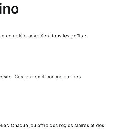
ino
me complète adaptée à tous les goûts :
ssifs. Ces jeux sont conçus par des
ker. Chaque jeu offre des règles claires et des