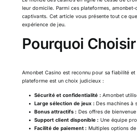
leur domicile. Parmi ces plateformes,
amonbet-c
captivants. Cet article vous présente tout ce 
expérience de jeu.
Pourquoi Choisi
Amonbet Casino est reconnu pour sa fiabilité et 
plateforme est un choix judicieux :
Sécurité et confidentialité :
Amonbet utilis
Large sélection de jeux :
Des machines à so
Bonus attractifs :
Des offres de bienvenue 
Support client disponible :
Une équipe prof
Facilité de paiement :
Multiples options de 