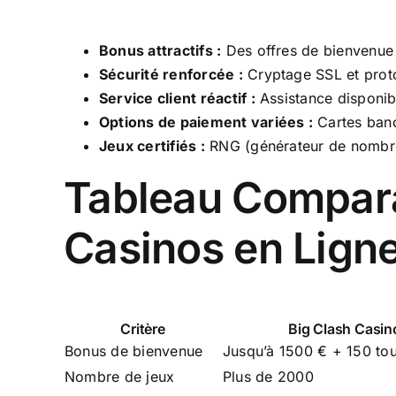
Bonus attractifs :
Des offres de bienvenue 
Sécurité renforcée :
Cryptage SSL et proto
Service client réactif :
Assistance disponibl
Options de paiement variées :
Cartes banca
Jeux certifiés :
RNG (générateur de nombres 
Tableau Comparat
Casinos en Lign
Critère
Big Clash Casin
Bonus de bienvenue
Jusqu’à 1500 € + 150 tou
Nombre de jeux
Plus de 2000