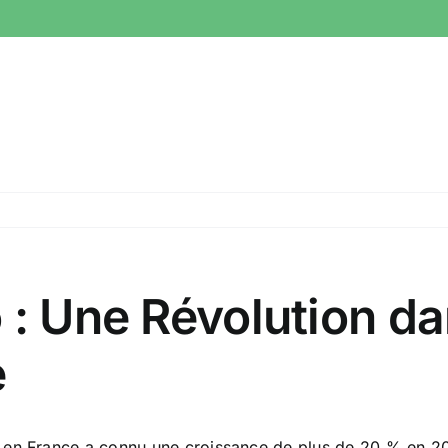
 : Une Révolution da
e
 en France a connu une croissance de plus de 20 % en 20