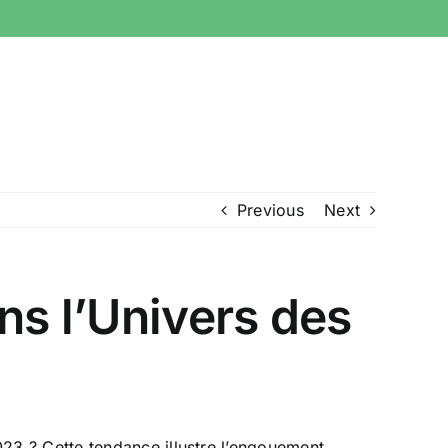
Previous
Next
ns l’Univers des
23 ? Cette tendance illustre l’engouement