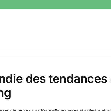
ndie des tendances 
ing
ntielle, avec un chiffre d’affaires mondial estimé à plusi