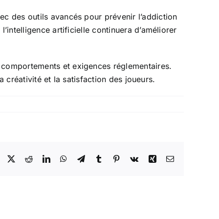
ec des outils avancés pour prévenir l’addiction
intelligence artificielle continuera d’améliorer
s comportements et exigences réglementaires.
a créativité et la satisfaction des joueurs.
Facebook
X
Reddit
LinkedIn
WhatsApp
Telegram
Tumblr
Pinterest
Vk
Xing
Email